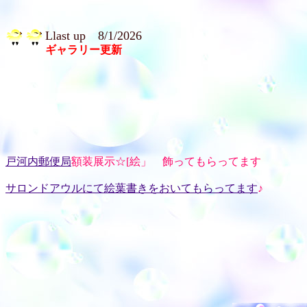
Llast up 8/1/2026
ギャラリー更新
戸河内郵便局
額装展示☆[絵」 飾ってもらってます
サロンドアウルにて絵葉書きをおいてもらってます
♪