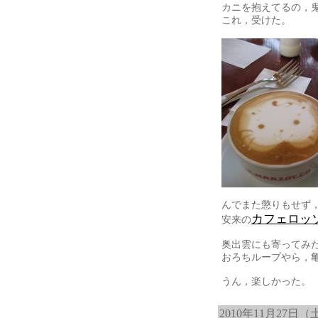
カニを抱えてるの，
これ，受けた。
んでまた懲りもせず
カフェロッ
安来の
奥出雲にも寄ってみ
おろちループやら，
うん，楽しかった。
2010年11月27日（