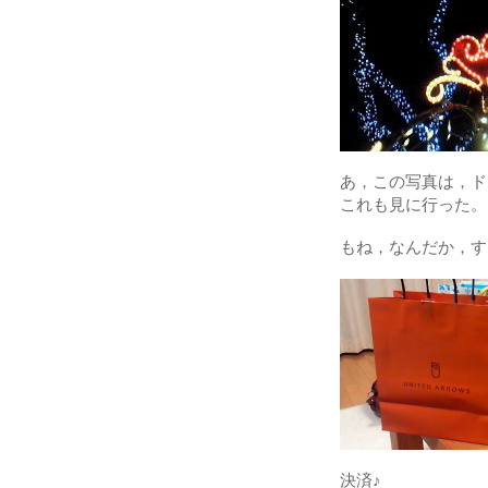
あ，この写真は，ド
これも見に行った。
もね，なんだか，す
決済♪