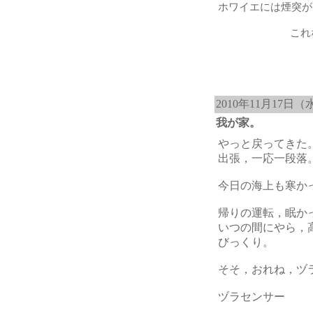
ホワイエには煙突が
これ
2010年11月17日（
我が家。
やっと戻ってきた
出張，一応一段落
今日の海上も寒か
帰りの運転，眠か
いつの間にやら，
びっくり。
そそ，おれね，ヅ
ヅラセンサー