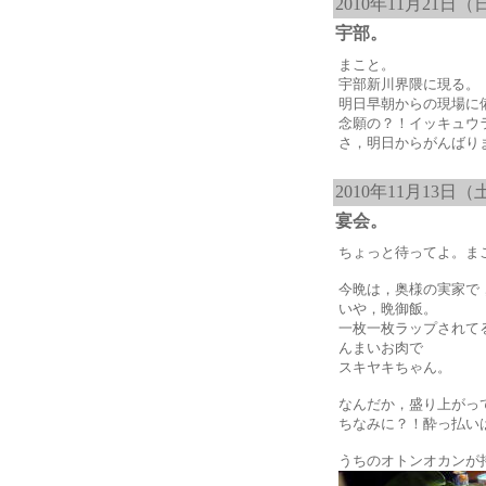
2010年11月21日（
宇部。
まこと。
宇部新川界隈に現る。
明日早朝からの現場に
念願の？！イッキュウ
さ，明日からがんばり
2010年11月13日（
宴会。
ちょっと待ってよ。ま
今晩は，奥様の実家で
いや，晩御飯。
一枚一枚ラップされて
んまいお肉で
スキヤキちゃん。
なんだか，盛り上がっ
ちなみに？！酔っ払い
うちのオトンオカンが