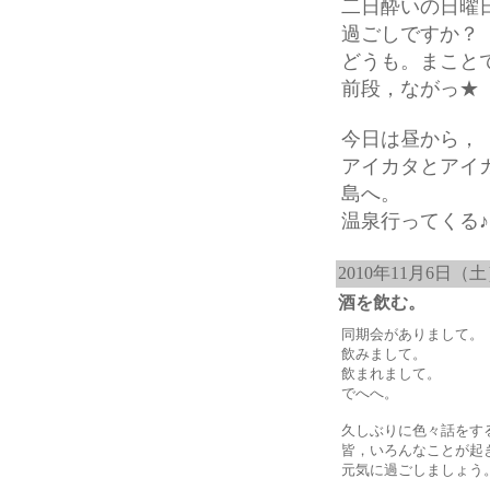
二日酔いの日曜
過ごしですか？
どうも。まこと
前段，ながっ★
今日は昼から，
アイカタとアイ
島へ。
温泉行ってくる♪
2010年11月6日（
酒を飲む。
同期会がありまして。
飲みまして。
飲まれまして。
でへへ。
久しぶりに色々話をす
皆，いろんなことが起
元気に過ごしましょう