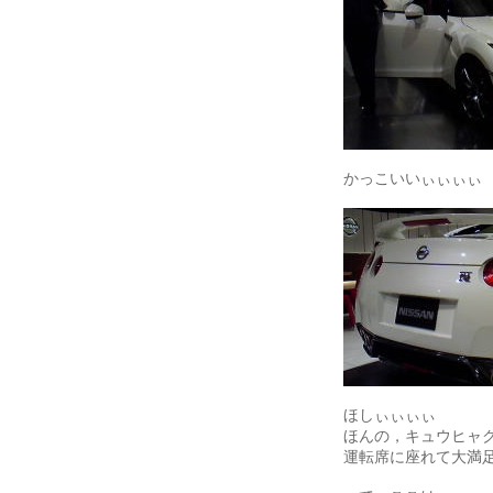
かっこいいぃぃぃぃ
ほしぃぃぃぃ
ほんの，キュウヒャ
運転席に座れて大満足