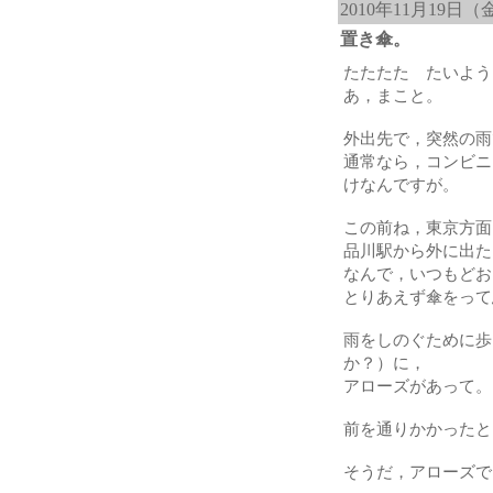
2010年11月19日（
置き傘。
たたたた たいよう
あ，まこと。
外出先で，突然の雨
通常なら，コンビニ
けなんですが。
この前ね，東京方面
品川駅から外に出た
なんで，いつもどお
とりあえず傘をって
雨をしのぐために歩
か？）に，
アローズがあって。
前を通りかかったと
そうだ，アローズで