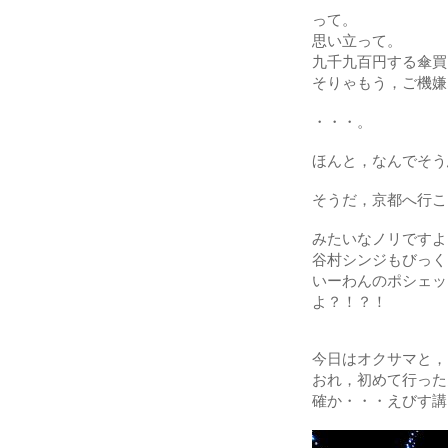
って。
思い立って。
九千九百円する傘買
そりゃもう，ご機嫌
・・・。
ほんと，なんでそう
そうだ，京都へ行こ
みたいなノリですよ
谷村シンジもびっく
いーわんのポシェッ
よ？！？！
今日はオクサマと，
おれ，初めて行った
確か・・・えびす講