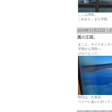
ここは羽田。
これから，また宇部。
2010年11月22日（
翼の王国。
まこと。ライドオンタ
宇部から羽田へ。
びゅーんって。
明日は，久里浜。
ペリーに会いに行って