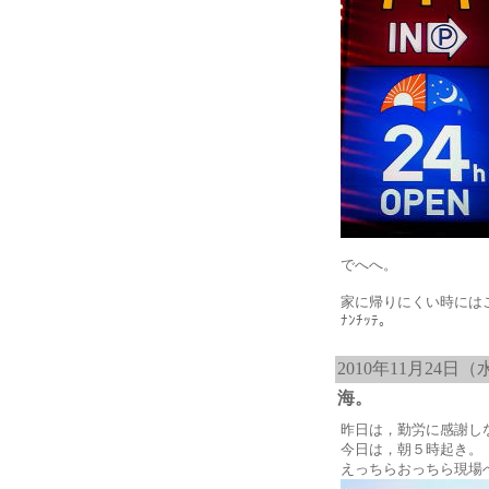
でへへ。
家に帰りにくい時には
ﾅﾝﾁｯﾃ。
2010年11月24日（
海。
昨日は，勤労に感謝し
今日は，朝５時起き。
えっちらおっちら現場