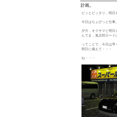
計画。
ピッとピッタリ，明日
今日はちょびっと仕事
夕方，オクサマと明日
んでま，鬼太郎ロード
ってことで，今日は早
明日に備えて・・・
ね・・・