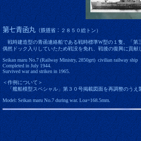
第七青函丸
（鉄道省：
２８５０総トン）
戦時建造型の青函連絡船である戦時標準W型の１隻。「第三
偶然ドック入りしていたため戦没を免れ、戦後の復興に貢献
Seikan maru No.7 (Railway Ministry, 2850grt)
civilian railway ship
Completed in July 1944.
Survived war and striken in 1965.
＜作例について＞
「艦船模型スペシャル」第３０号掲載図面を再調整のうえ製
Model: Seikan maru No.7 during war. Loa=168.5mm.