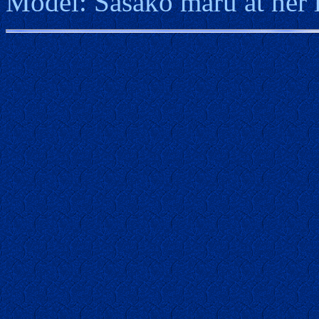
Model: Sasako maru at he