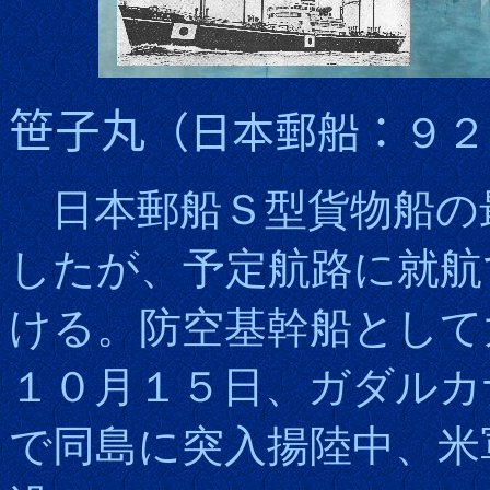
笹子丸
（日本郵船：
９２
日本郵船Ｓ型貨物船の
したが、予定航路に就航
ける。防空基幹船として
１０月１５日、ガダルカ
で同島に突入揚陸中、米